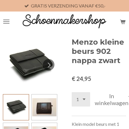
GRATIS VERZENDING VANAF €50,-
Ga
direct
naar
de
hoofdinhoud
Menzo kleine
beurs 902
nappa zwart
€ 24,95
In
winkelwagen
Klein model beurs met 1