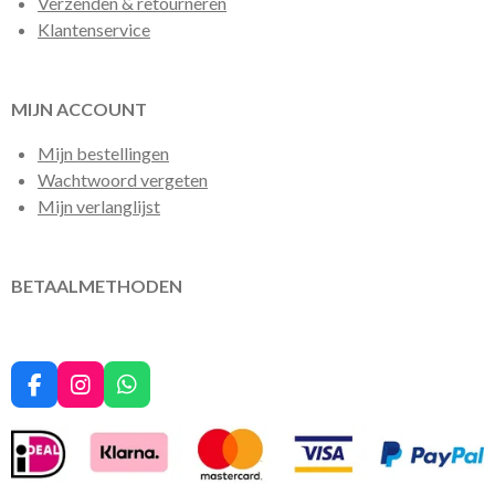
Verzenden & retourneren
Klantenservice
MIJN ACCOUNT
Mijn bestellingen
Wachtwoord vergeten
Mijn verlanglijst
BETAALMETHODEN
F
I
W
a
n
h
c
s
a
e
t
t
b
a
s