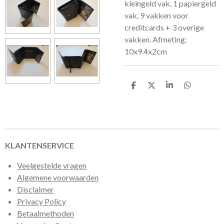
kleingeld vak, 1 papiergeld
vak, 9 vakken voor
creditcards + 3 overige
vakken. Afmeting;
10x9.4x2cm
D
D
S
D
e
e
h
e
l
e
a
l
e
l
r
e
n
e
n
KLANTENSERVICE
Veelgestelde vragen
Algemene voorwaarden
Disclaimer
Privacy Policy
Betaalmethoden