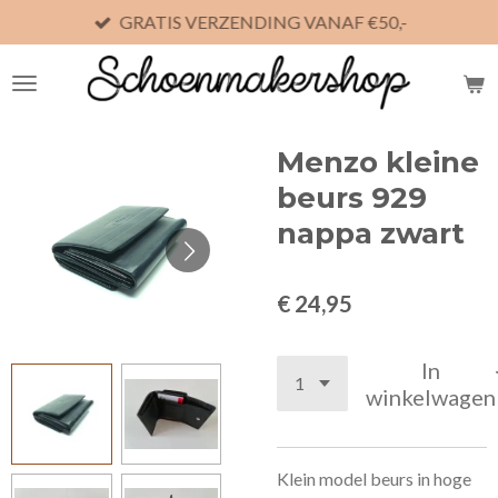
GRATIS VERZENDING VANAF €50,-
Ga
direct
naar
de
hoofdinhoud
Menzo kleine
beurs 929
nappa zwart
€ 24,95
In
winkelwagen
Klein model beurs in hoge