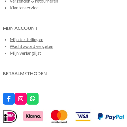
Verzenden & retourneren
Klantenservice
MIJN ACCOUNT
Mijn bestellingen
Wachtwoord vergeten
Mijn verlanglijst
BETAALMETHODEN
F
I
W
a
n
h
c
s
a
e
t
t
b
a
s