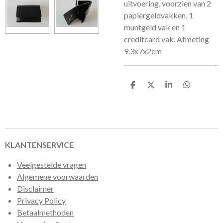
uitvoering, voorzien van 2
papiergeldvakken, 1
muntgeld vak en 1
creditcard vak. Afmeting
9.3x7x2cm
D
D
S
D
e
e
h
e
l
e
a
l
e
l
r
e
n
e
n
KLANTENSERVICE
Veelgestelde vragen
Algemene voorwaarden
Disclaimer
Privacy Policy
Betaalmethoden