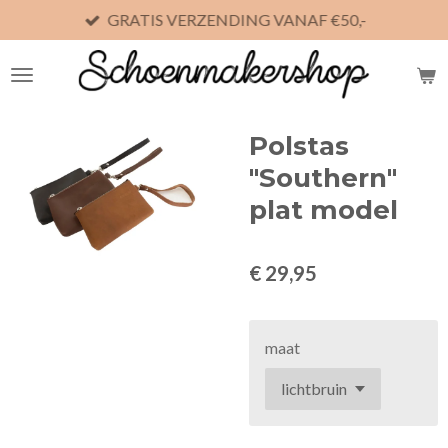
GRATIS VERZENDING VANAF €50,-
Ga
direct
naar
de
hoofdinhoud
Polstas
"Southern"
plat model
€ 29,95
maat