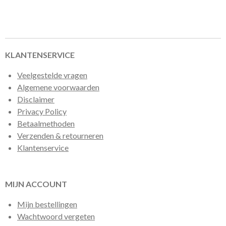
e
e
h
e
l
e
a
l
e
l
r
e
n
e
n
KLANTENSERVICE
Veelgestelde vragen
Algemene voorwaarden
Disclaimer
Privacy Policy
Betaalmethoden
Verzenden & retourneren
Klantenservice
MIJN ACCOUNT
Mijn bestellingen
Wachtwoord vergeten