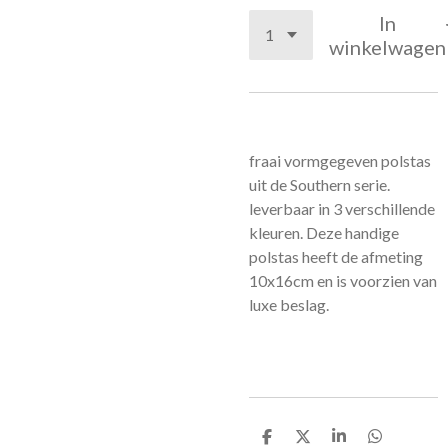
In
winkelwagen
fraai vormgegeven polstas
uit de Southern serie.
leverbaar in 3 verschillende
kleuren. Deze handige
polstas heeft de afmeting
10x16cm en is voorzien van
luxe beslag.
D
D
S
D