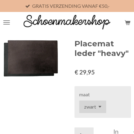
GRATIS VERZENDING VANAF €50,-
Ga
direct
naar
de
hoofdinhoud
Placemat
leder "heavy"
€ 29,95
maat
In