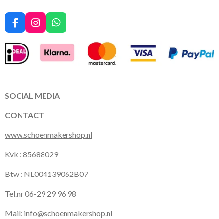
F
I
W
a
n
h
c
s
a
e
t
t
b
a
s
o
g
A
o
r
p
k
a
p
SOCIAL MEDIA
m
CONTACT
www.schoenmakershop.nl
Kvk : 85688029
Btw : NL004139062B07
Tel.nr 06-29 29 96 98
Mail:
info@schoenmakershop.nl