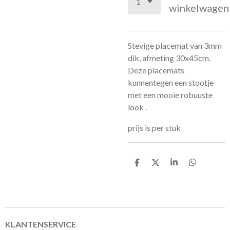
winkelwagen
Stevige placemat van 3mm
dik, afmeting 30x45cm.
Deze placemats
kunnentegen een stootje
met een mooie robuuste
look .
prijs is per stuk
D
D
S
D
e
e
h
e
l
e
a
l
e
l
r
e
n
e
n
KLANTENSERVICE