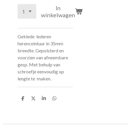
In
winkelwagen
Geklede lederen
herenceintuur in 35mm
breedte. Gepolsterd en
voorzien van afneembare
gesp. Met behulp van
schroefje eenvoudig op
lengte te maken.
D
D
S
D
e
e
h
e
l
e
a
l
e
l
r
e
n
e
n