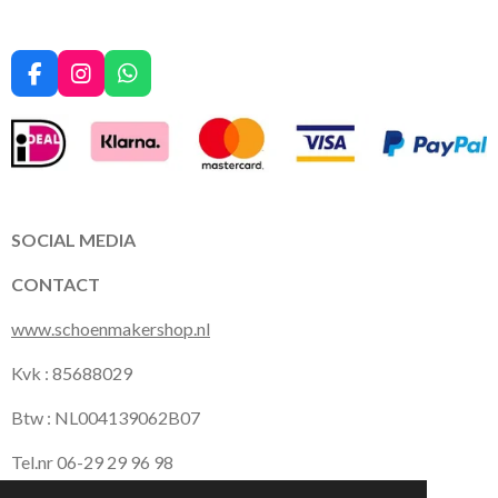
F
I
W
a
n
h
c
s
a
e
t
t
b
a
s
o
g
A
o
r
p
k
a
p
SOCIAL MEDIA
m
CONTACT
www.schoenmakershop.nl
Kvk : 85688029
Btw : NL004139062B07
Tel.nr 06-29 29 96 98