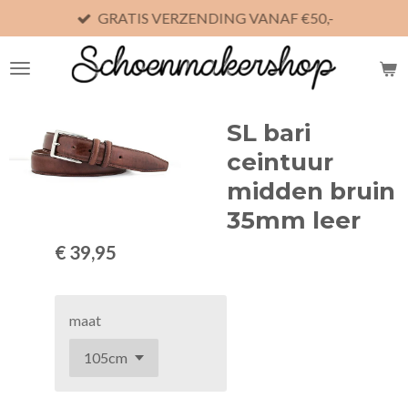
GRATIS VERZENDING VANAF €50,-
Ga
direct
naar
de
hoofdinhoud
SL bari
ceintuur
midden bruin
35mm leer
€ 39,95
maat