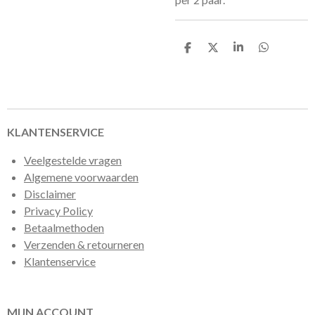
D
D
S
D
e
e
h
e
l
e
a
l
e
l
r
e
n
e
n
KLANTENSERVICE
Veelgestelde vragen
Algemene voorwaarden
Disclaimer
Privacy Policy
Betaalmethoden
Verzenden & retourneren
Klantenservice
MIJN ACCOUNT