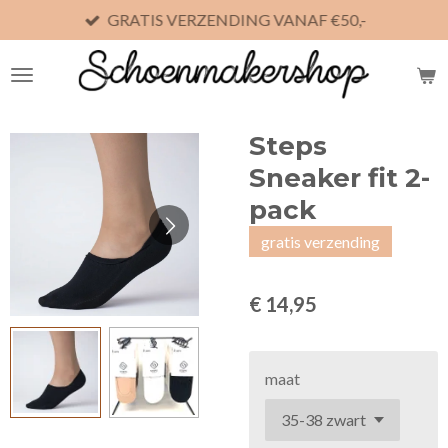
GRATIS VERZENDING VANAF €50,-
Ga
direct
naar
de
hoofdinhoud
Steps
Sneaker fit 2-
pack
gratis verzending
€ 14,95
maat