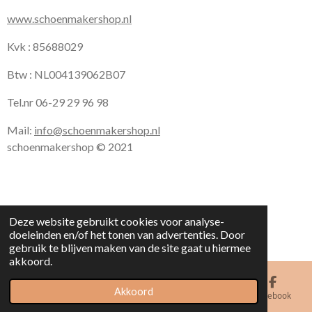
www.schoenmakershop.nl
Kvk : 85688029
Btw : NL004139062B07
Tel.nr 06-29 29 96 98
Mail:
info@schoenmakershop.nl
schoenmakershop © 2021
Deze website gebruikt cookies voor analyse-
doeleinden en/of het tonen van advertenties. Door
gebruik te blijven maken van de site gaat u hiermee
akkoord.
Akkoord
E-mailadres
Kaart
Facebook