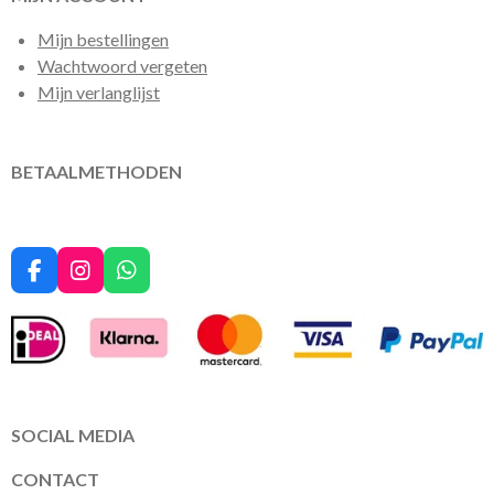
Mijn bestellingen
Wachtwoord vergeten
Mijn verlanglijst
BETAALMETHODEN
F
I
W
a
n
h
c
s
a
e
t
t
b
a
s
o
g
A
o
r
p
k
a
p
SOCIAL MEDIA
m
CONTACT