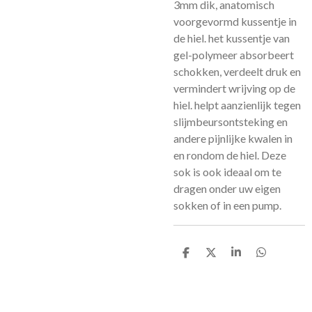
3mm dik, anatomisch
voorgevormd kussentje in
de hiel. het kussentje van
gel-polymeer absorbeert
schokken, verdeelt druk en
vermindert wrijving op de
hiel. helpt aanzienlijk tegen
slijmbeursontsteking en
andere pijnlijke kwalen in
en rondom de hiel. Deze
sok is ook ideaal om te
dragen onder uw eigen
sokken of in een pump.
D
D
S
D
e
e
h
e
l
e
a
l
e
l
r
e
n
e
n