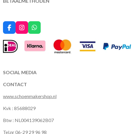
BETAALMETHODEN
F
I
W
a
n
h
c
s
a
e
t
t
b
a
s
o
g
A
o
r
p
k
a
p
SOCIAL MEDIA
m
CONTACT
www.schoenmakershop.nl
Kvk : 85688029
Btw : NL004139062B07
Tel.nr 06-29 29 96 98