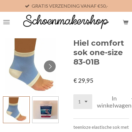
GRATIS VERZENDING VANAF €50,-
Ga
direct
naar
de
hoofdinhoud
Hiel comfort
sok one-size
83-01B
€ 29,95
In
winkelwagen
teenloze elastische sok met