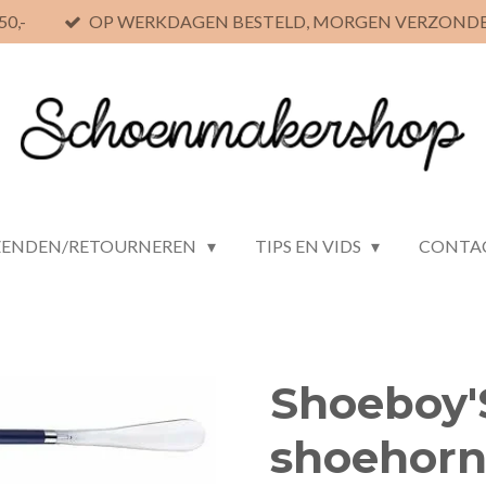
0,-
OP WERKDAGEN BESTELD, MORGEN VERZOND
ZENDEN/RETOURNEREN
TIPS EN VIDS
CONTA
Shoeboy'
shoehor