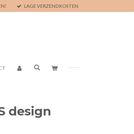
EN!
LAGE VERZENDKOSTEN
CT
S design
n