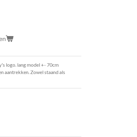
en
's logo. lang model +- 70cm
n aantrekken. Zowel staand als