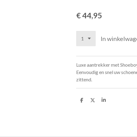
€ 44,95
In winkelwag
Luxe aantrekker met Shoeboy
Eenvoudig en snel uw schoene
zittend.
D
D
S
e
e
h
l
e
a
e
l
r
n
e