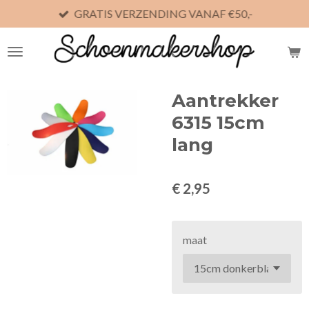
GRATIS VERZENDING VANAF €50,-
Ga
direct
naar
de
hoofdinhoud
Aantrekker
6315 15cm
lang
€ 2,95
maat