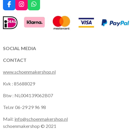
F
I
W
a
n
h
c
s
a
e
t
t
b
a
s
o
g
A
o
r
p
k
a
p
SOCIAL MEDIA
m
CONTACT
www.schoenmakershop.nl
Kvk : 85688029
Btw : NL004139062B07
Tel.nr 06-29 29 96 98
Mail:
info@schoenmakershop.nl
schoenmakershop © 2021