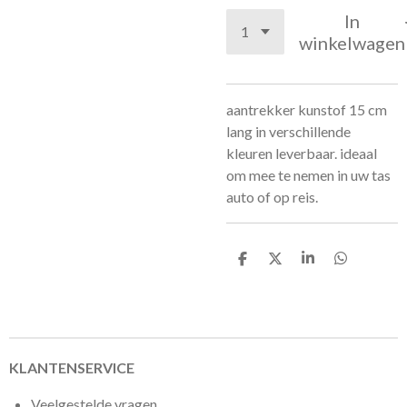
In
winkelwagen
aantrekker kunstof 15 cm
lang in verschillende
kleuren leverbaar. ideaal
om mee te nemen in uw tas
auto of op reis.
D
D
S
D
e
e
h
e
l
e
a
l
e
l
r
e
n
e
n
KLANTENSERVICE
Veelgestelde vragen