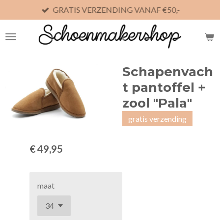
GRATIS VERZENDING VANAF €50,-
Ga
direct
naar
de
hoofdinhoud
Schapenvach
t pantoffel +
zool "Pala"
gratis verzending
€ 49,95
maat