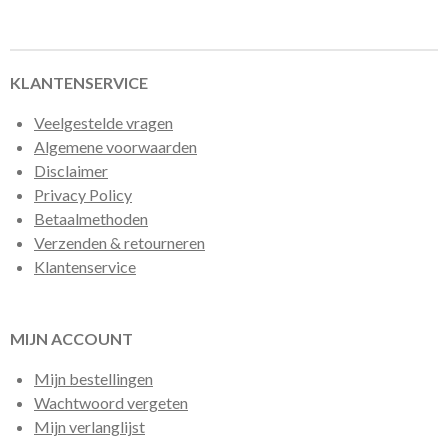
l
e
a
l
e
l
r
e
n
e
n
KLANTENSERVICE
Veelgestelde vragen
Algemene voorwaarden
Disclaimer
Privacy Policy
Betaalmethoden
Verzenden & retourneren
Klantenservice
MIJN ACCOUNT
Mijn bestellingen
Wachtwoord vergeten
Mijn verlanglijst