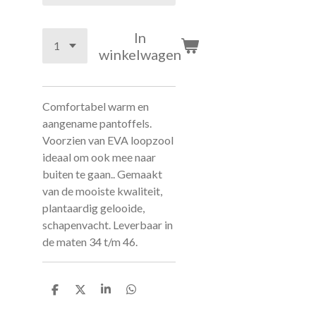
In
winkelwagen
Comfortabel warm en
aangename pantoffels.
Voorzien van EVA loopzool
ideaal om ook mee naar
buiten te gaan.. Gemaakt
van de mooiste kwaliteit,
plantaardig gelooide,
schapenvacht. Leverbaar in
de maten 34 t/m 46.
D
D
S
D
e
e
h
e