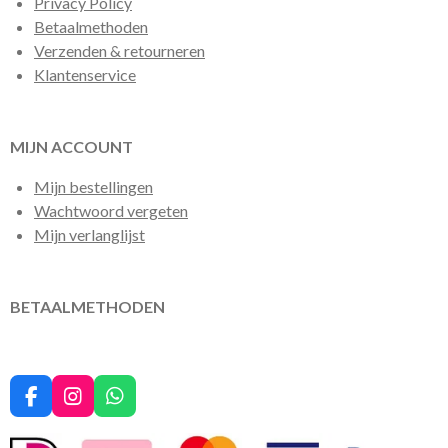
Privacy Policy
Betaalmethoden
Verzenden & retourneren
Klantenservice
MIJN ACCOUNT
Mijn bestellingen
Wachtwoord vergeten
Mijn verlanglijst
BETAALMETHODEN
F
I
W
a
n
h
c
s
a