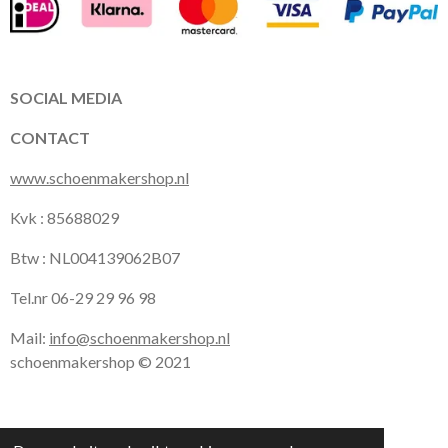
e
t
t
b
a
s
o
g
A
o
r
p
k
a
p
SOCIAL MEDIA
m
CONTACT
www.schoenmakershop.nl
Kvk : 85688029
Btw : NL004139062B07
Tel.nr 06-29 29 96 98
Mail:
info@schoenmakershop.nl
schoenmakershop © 2021