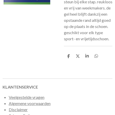
steun bij elke stap. reukloos
en vrij van weekmakers. de
gel heel blijft dankzij een
opstaande rand altijd goed
op de plaats in de schoen.
geschikt voor elk type
sport- en vrijetijdsschoen.
D
D
S
D
e
e
h
e
l
e
a
l
e
l
r
e
n
e
n
KLANTENSERVICE
Veelgestelde vragen
Algemene voorwaarden
Disclaimer