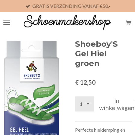
GRATIS VERZENDING VANAF €50,-
Ga
direct
naar
de
hoofdinhoud
Shoeboy'S
Gel Hiel
groen
€ 12,50
In
winkelwagen
Perfecte hieldemping en