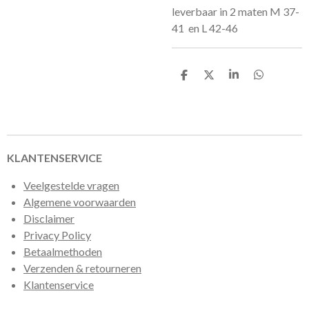
leverbaar in 2 maten M 37-
41 en L 42-46
D
D
S
D
e
e
h
e
l
e
a
l
e
l
r
e
n
e
n
KLANTENSERVICE
Veelgestelde vragen
Algemene voorwaarden
Disclaimer
Privacy Policy
Betaalmethoden
Verzenden & retourneren
Klantenservice