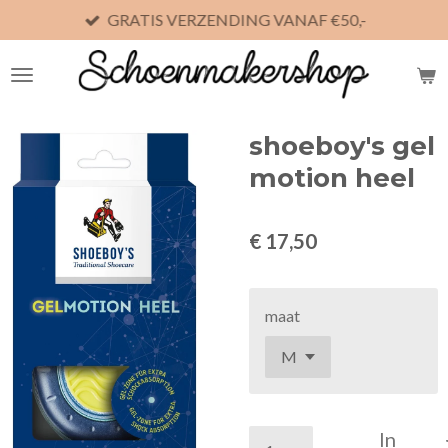
GRATIS VERZENDING VANAF €50,-
Ga
direct
naar
de
hoofdinhoud
shoeboy's gel
motion heel
€ 17,50
maat
In