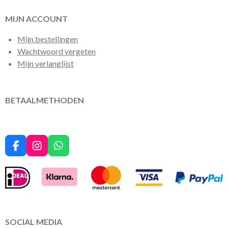
MIJN ACCOUNT
Mijn bestellingen
Wachtwoord vergeten
Mijn verlanglijst
BETAALMETHODEN
F
I
W
a
n
h
c
s
a
e
t
t
b
a
s
o
g
A
o
r
p
k
a
p
SOCIAL MEDIA
m