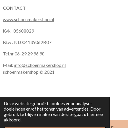
CONTACT
www.schoenmakershop.nl
Kvk : 85688029
Btw : NL004139062B07
Tel.nr 06-29 29 96 98
Mail:
info@schoenmakershop.nl
schoenmakershop © 2021
Deze website gebruikt cookies voor analyse-
doeleinden en/of het tonen van advertenties. Door
gebruik te blijven maken van de site gaat u hiermee
akkoord.