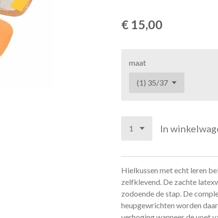
€ 15,00
maat
In winkelwag
Hielkussen met echt leren bek
zelfklevend. De zachte latexw
zodoende de stap. De complet
heupgewrichten worden daard
verhoging wanneer de voet va