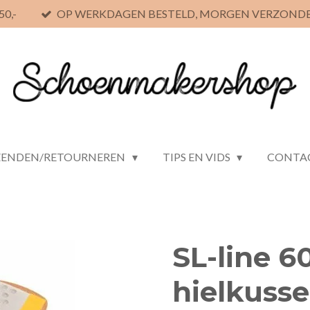
0,-
OP WERKDAGEN BESTELD, MORGEN VERZOND
ZENDEN/RETOURNEREN
TIPS EN VIDS
CONTA
SL-line 6
hielkuss