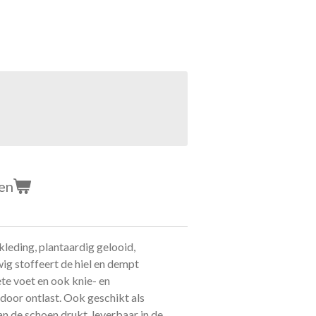
en
leding, plantaardig gelooid,
ig stoffeert de hiel en dempt
e voet en ook knie- en
oor ontlast. Ook geschikt als
n de schoen drukt. leverbaar in de