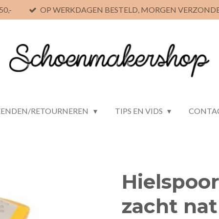
0,-
OP WERKDAGEN BESTELD, MORGEN VERZOND
ZENDEN/RETOURNEREN
TIPS EN VIDS
CONTA
Hielspoor
zacht nat