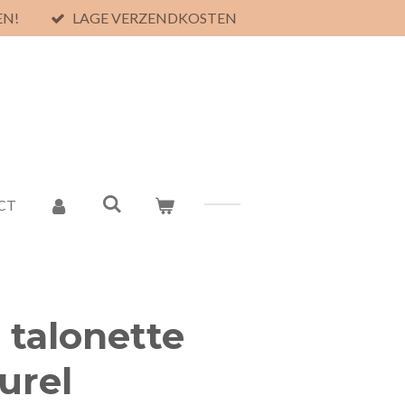
EN!
LAGE VERZENDKOSTEN
CT
 talonette
urel