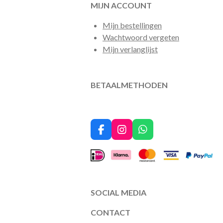
MIJN ACCOUNT
Mijn bestellingen
Wachtwoord vergeten
Mijn verlanglijst
BETAALMETHODEN
F
I
W
a
n
h
c
s
a
e
t
t
b
a
s
o
g
A
o
r
p
SOCIAL MEDIA
k
a
p
m
CONTACT