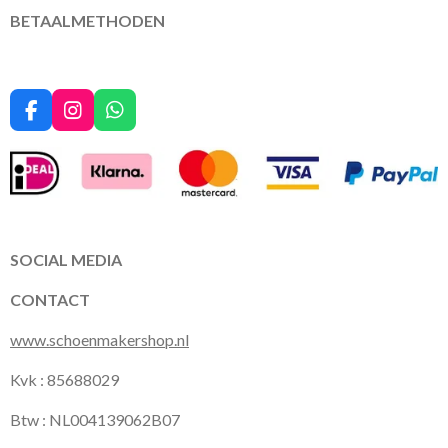
BETAALMETHODEN
F
I
W
a
n
h
c
s
a
e
t
t
b
a
s
o
g
A
o
r
p
k
a
p
SOCIAL MEDIA
m
CONTACT
www.schoenmakershop.nl
Kvk : 85688029
Btw : NL004139062B07