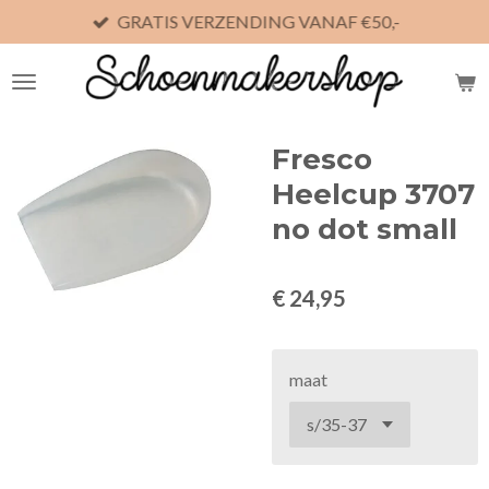
GRATIS VERZENDING VANAF €50,-
Ga
direct
naar
de
hoofdinhoud
Fresco
Heelcup 3707
no dot small
€ 24,95
maat