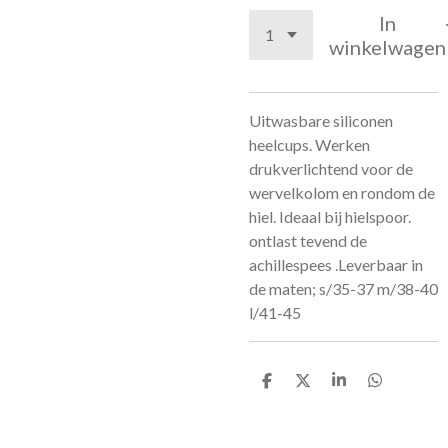
In
winkelwagen
Uitwasbare siliconen
heelcups. Werken
drukverlichtend voor de
wervelkolom en rondom de
hiel. Ideaal bij hielspoor.
ontlast tevend de
achillespees .Leverbaar in
de maten; s/35-37 m/38-40
l/41-45
D
D
S
D
e
e
h
e
l
e
a
l
e
l
r
e