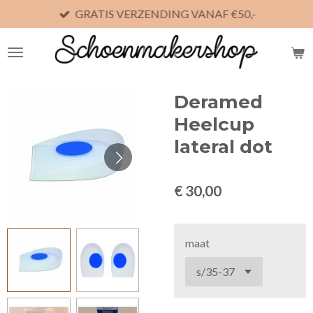
GRATIS VERZENDING VANAF €50,-
Ga
direct
naar
de
hoofdinhoud
Deramed
Heelcup
lateral dot
€ 30,00
maat