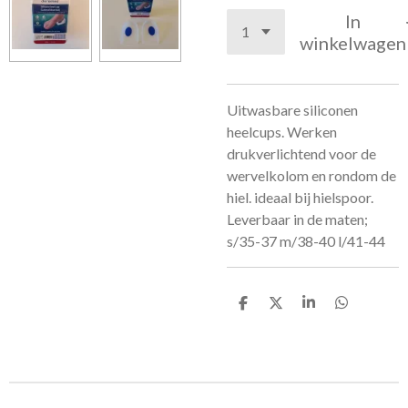
In
winkelwagen
Uitwasbare siliconen
heelcups. Werken
drukverlichtend voor de
wervelkolom en rondom de
hiel. ideaal bij hielspoor.
Leverbaar in de maten;
s/35-37 m/38-40 l/41-44
D
D
S
D
e
e
h
e
l
e
a
l
e
l
r
e
n
e
n