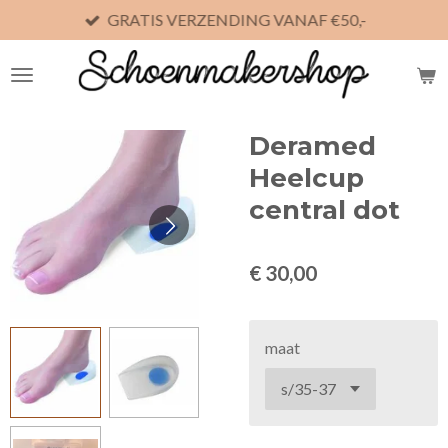
GRATIS VERZENDING VANAF €50,-
Ga
direct
naar
de
hoofdinhoud
Deramed
Heelcup
central dot
€ 30,00
maat