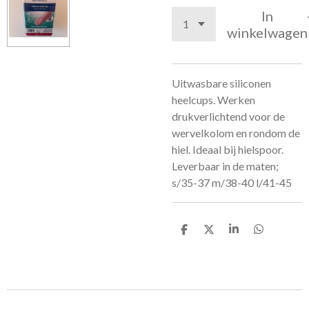
In
winkelwagen
Uitwasbare siliconen
heelcups. Werken
drukverlichtend voor de
wervelkolom en rondom de
hiel. Ideaal bij hielspoor.
Leverbaar in de maten;
s/35-37 m/38-40 l/41-45
D
D
S
D
e
e
h
e
l
e
a
l
e
l
r
e
n
e
n