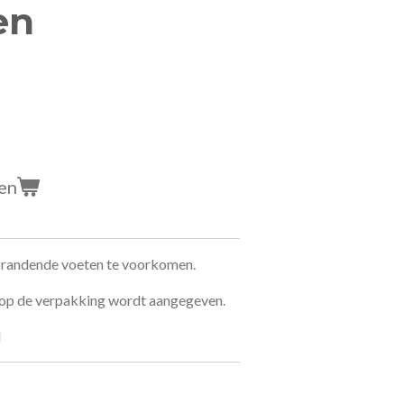
en
en
randende voeten te voorkomen.
t op de verpakking wordt aangegeven.
l