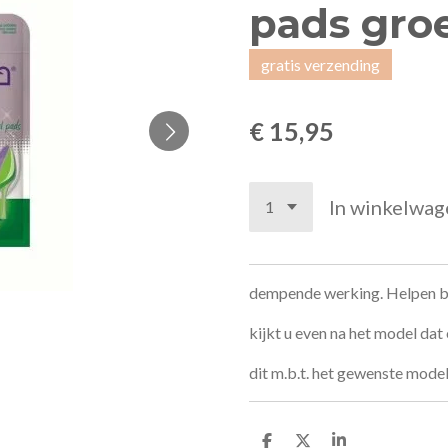
pads gro
gratis verzending
€ 15,95
In winkelwag
dempende werking. Helpen b
kijkt u even na het model da
dit m.b.t. het gewenste mode
D
D
S