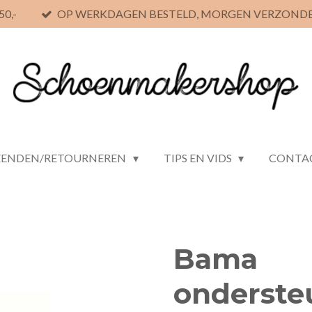
0,-
OP WERKDAGEN BESTELD, MORGEN VERZOND
ZENDEN/RETOURNEREN
TIPS EN VIDS
CONTA
Bama
onderste