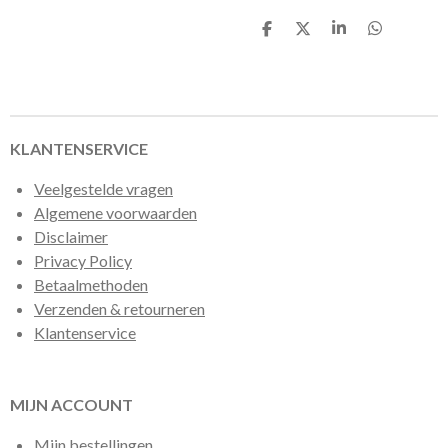
D
D
S
D
e
e
h
e
l
e
a
l
e
l
r
e
n
e
n
KLANTENSERVICE
Veelgestelde vragen
Algemene voorwaarden
Disclaimer
Privacy Policy
Betaalmethoden
Verzenden & retourneren
Klantenservice
MIJN ACCOUNT
Mijn bestellingen