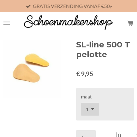
GRATIS VERZENDING VANAF €50,-
Ga
direct
naar
de
hoofdinhoud
SL-line 500 T
pelotte
€ 9,95
maat
In