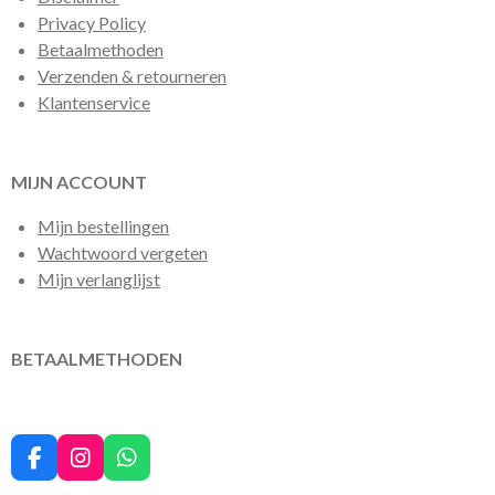
Privacy Policy
Betaalmethoden
Verzenden & retourneren
Klantenservice
MIJN ACCOUNT
Mijn bestellingen
Wachtwoord vergeten
Mijn verlanglijst
BETAALMETHODEN
F
I
W
a
n
h