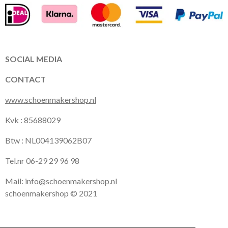
c
s
a
e
t
t
b
a
s
o
g
A
o
r
p
k
a
p
SOCIAL MEDIA
m
CONTACT
www.schoenmakershop.nl
Kvk : 85688029
Btw : NL004139062B07
Tel.nr 06-29 29 96 98
Mail:
info@schoenmakershop.nl
schoenmakershop © 2021