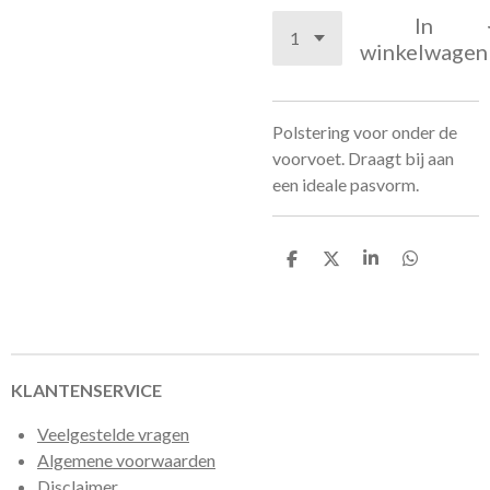
In
winkelwagen
Polstering voor onder de
voorvoet. Draagt bij aan
een ideale pasvorm.
D
D
S
D
e
e
h
e
l
e
a
l
e
l
r
e
n
e
n
KLANTENSERVICE
Veelgestelde vragen
Algemene voorwaarden
Disclaimer