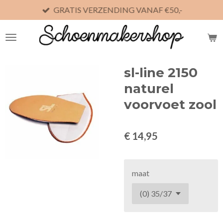
GRATIS VERZENDING VANAF €50,-
Ga
direct
naar
de
hoofdinhoud
sl-line 2150
naturel
voorvoet zool
€ 14,95
maat