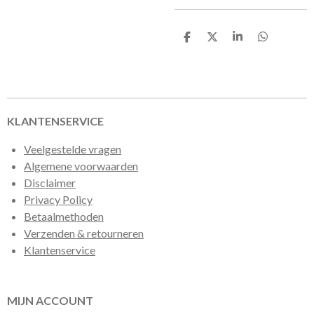
D
D
S
D
e
e
h
e
l
e
a
l
e
l
r
e
n
e
n
KLANTENSERVICE
Veelgestelde vragen
Algemene voorwaarden
Disclaimer
Privacy Policy
Betaalmethoden
Verzenden & retourneren
Klantenservice
MIJN ACCOUNT