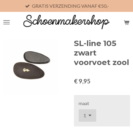
GRATIS VERZENDING VANAF €50,-
Ga
direct
naar
de
hoofdinhoud
SL-line 105
zwart
voorvoet zool
€ 9,95
maat