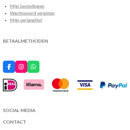
Mijn bestellingen
Wachtwoord vergeten
Mijn verlanglijst
BETAALMETHODEN
F
I
W
a
n
h
c
s
a
e
t
t
b
a
s
o
g
A
o
r
p
k
a
p
SOCIAL MEDIA
m
CONTACT