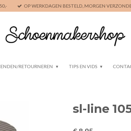
0,-
OP WERKDAGEN BESTELD, MORGEN VERZOND
ZENDEN/RETOURNEREN
TIPS EN VIDS
CONTA
sl-line 1
€ 8,95