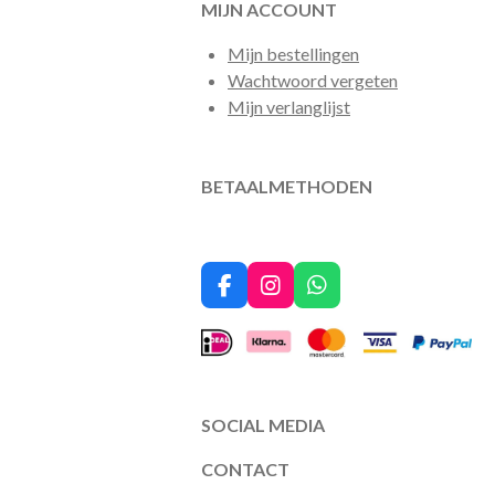
MIJN ACCOUNT
Mijn bestellingen
Wachtwoord vergeten
Mijn verlanglijst
BETAALMETHODEN
F
I
W
a
n
h
c
s
a
e
t
t
b
a
s
o
g
A
o
r
p
SOCIAL MEDIA
k
a
p
m
CONTACT