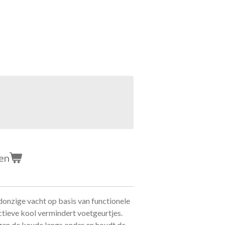
en
onzige vacht op basis van functionele
ctieve kool vermindert voetgeurtjes.
gen de koude langs onder en houdt de