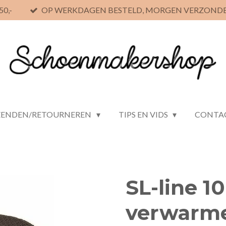
0,-
OP WERKDAGEN BESTELD, MORGEN VERZOND
ZENDEN/RETOURNEREN
TIPS EN VIDS
CONTA
SL-line 1
verwarm