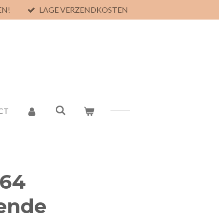
EN!
LAGE VERZENDKOSTEN
CT
064
ende