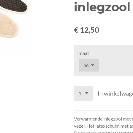
inlegzool
€ 12,50
maat
In winkelwag
Verwarmende inlegzool met d
vezel. Het latexschuim met a
De aluminiumlaag isoleert te