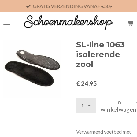
GRATIS VERZENDING VANAF €50,-
Ga
direct
naar
de
hoofdinhoud
SL-line 1063
isolerende
zool
€ 24,95
In
winkelwagen
Verwarmend voetbed met