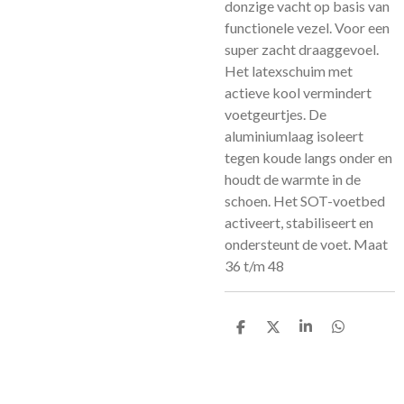
donzige vacht op basis van
functionele vezel. Voor een
super zacht draaggevoel.
Het latexschuim met
actieve kool vermindert
voetgeurtjes. De
aluminiumlaag isoleert
tegen koude langs onder en
houdt de warmte in de
schoen. Het SOT-voetbed
activeert, stabiliseert en
ondersteunt de voet. Maat
36 t/m 48
D
D
S
D
e
e
h
e
l
e
a
l
e
l
r
e
n
e
n