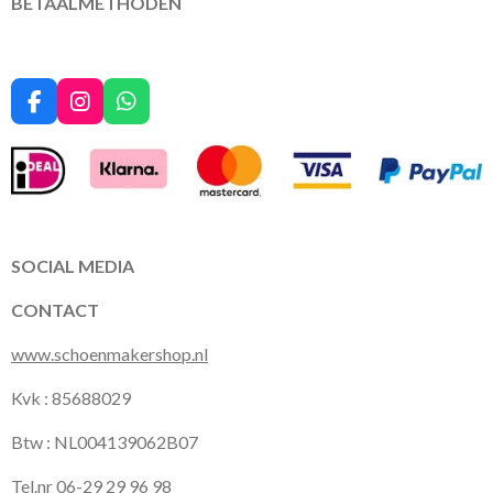
BETAALMETHODEN
F
I
W
a
n
h
c
s
a
e
t
t
b
a
s
o
g
A
o
r
p
k
a
p
SOCIAL MEDIA
m
CONTACT
www.schoenmakershop.nl
Kvk : 85688029
Btw : NL004139062B07
Tel.nr 06-29 29 96 98