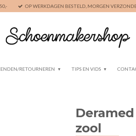
0,-
OP WERKDAGEN BESTELD, MORGEN VERZOND
ZENDEN/RETOURNEREN
TIPS EN VIDS
CONTA
Deramed 
zool