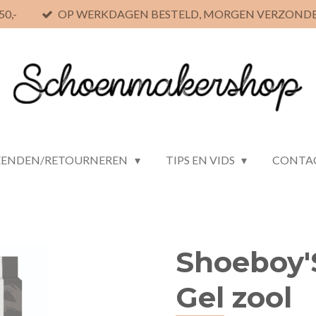
0,-
OP WERKDAGEN BESTELD, MORGEN VERZOND
ZENDEN/RETOURNEREN
TIPS EN VIDS
CONTA
Shoeboy'
Gel zool