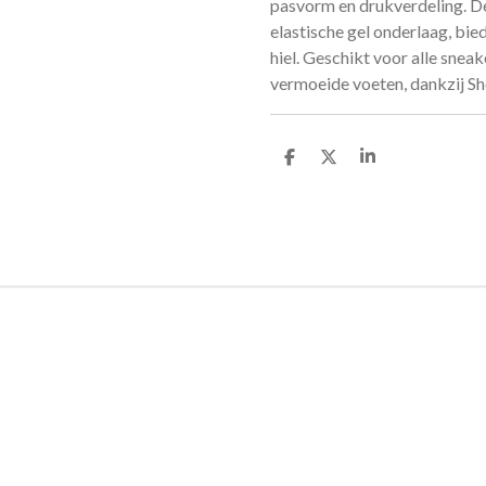
pasvorm en drukverdeling. 
elastische gel onderlaag, bie
hiel. Geschikt voor alle snea
vermoeide voeten, dankzij 
D
D
S
e
e
h
l
e
a
e
l
r
n
e