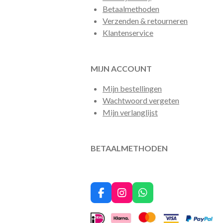
Betaalmethoden
Verzenden & retourneren
Klantenservice
MIJN ACCOUNT
Mijn bestellingen
Wachtwoord vergeten
Mijn verlanglijst
BETAALMETHODEN
F
I
W
a
n
h
c
s
a