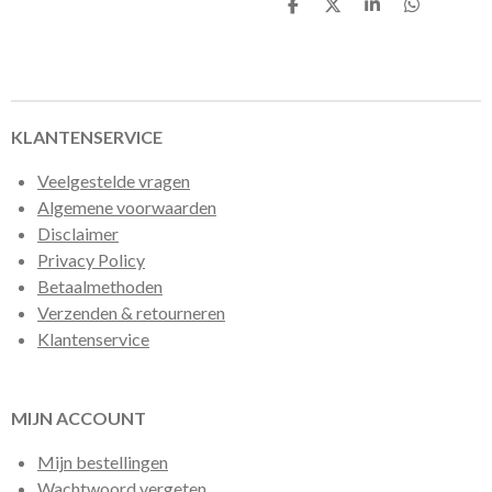
D
D
S
D
e
e
h
e
l
e
a
l
e
l
r
e
n
e
n
KLANTENSERVICE
Veelgestelde vragen
Algemene voorwaarden
Disclaimer
Privacy Policy
Betaalmethoden
Verzenden & retourneren
Klantenservice
MIJN ACCOUNT
Mijn bestellingen
Wachtwoord vergeten