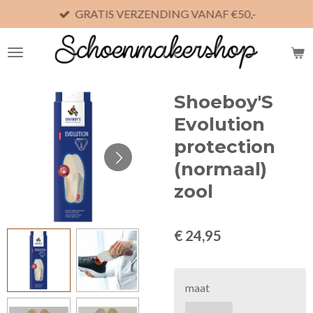
GRATIS VERZENDING VANAF €50,-
Ga
direct
naar
de
hoofdinhoud
Shoeboy'S
Evolution
protection
(normaal)
zool
€ 24,95
maat