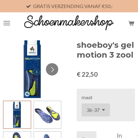
GRATIS VERZENDING VANAF €50,-
Ga
direct
naar
de
hoofdinhoud
shoeboy's gel
motion 3 zool
€ 22,50
maat
In