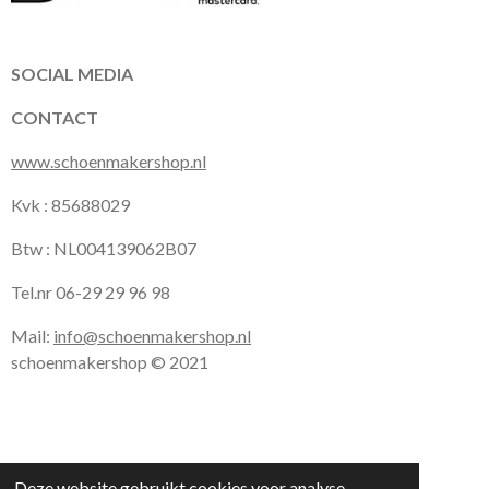
b
a
s
o
g
A
o
r
p
k
a
p
SOCIAL MEDIA
m
CONTACT
www.schoenmakershop.nl
Kvk : 85688029
Btw : NL004139062B07
Tel.nr 06-29 29 96 98
Mail:
info@schoenmakershop.nl
schoenmakershop © 2021
Deze website gebruikt cookies voor analyse-