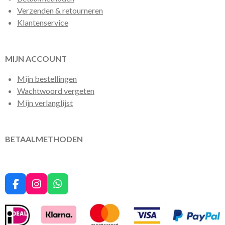
Verzenden & retourneren
Klantenservice
MIJN ACCOUNT
Mijn bestellingen
Wachtwoord vergeten
Mijn verlanglijst
BETAALMETHODEN
F
I
W
a
n
h
c
s
a
e
t
t