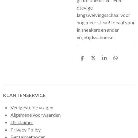
grote balkussen. Met
dtevige
langswelvingsschaal voor
nog meer steun! Ideaal voor
in sneakers en ander
vrijetijdsschoeisel.
D
D
S
D
e
e
h
e
l
e
a
l
e
l
r
e
n
e
n
KLANTENSERVICE
Veelgestelde vragen
Algemene voorwaarden
Disclaimer
Privacy Policy
Betaalmethoden