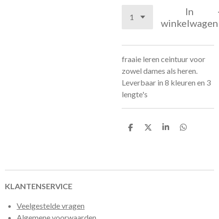
In
winkelwagen
fraaie leren ceintuur voor
zowel dames als heren.
Leverbaar in 8 kleuren en 3
lengte's
D
D
S
D
e
e
h
e
l
e
a
l
e
l
r
e
n
e
n
KLANTENSERVICE
Veelgestelde vragen
Algemene voorwaarden