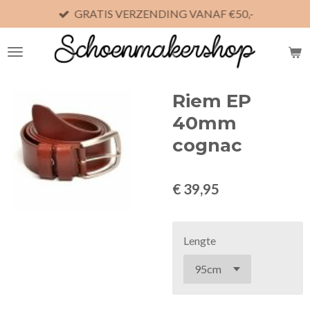
GRATIS VERZENDING VANAF €50,-
Ga
direct
naar
de
hoofdinhoud
Riem EP
40mm
cognac
€ 39,95
Lengte