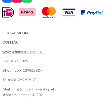
a
n
h
c
s
a
e
t
t
b
a
s
o
g
A
o
r
p
k
a
p
SOCIAL MEDIA
m
CONTACT
www.schoenmakershop.nl
Kvk : 85688029
Btw : NL004139062B07
Tel.nr 06-29 29 96 98
Mail:
info@schoenmakershop.nl
schoenmakershop © 2021