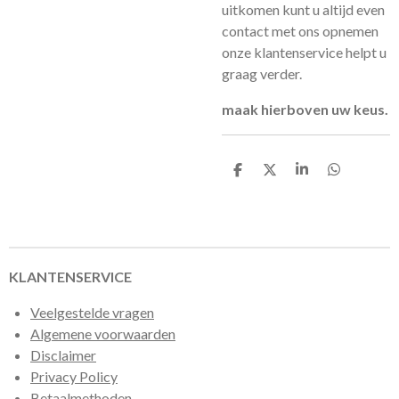
uitkomen kunt u altijd even
contact met ons opnemen
onze klantenservice helpt u
graag verder.
maak hierboven uw keus.
D
D
S
D
e
e
h
e
l
e
a
l
e
l
r
e
n
e
n
KLANTENSERVICE
Veelgestelde vragen
Algemene voorwaarden
Disclaimer
Privacy Policy
Betaalmethoden