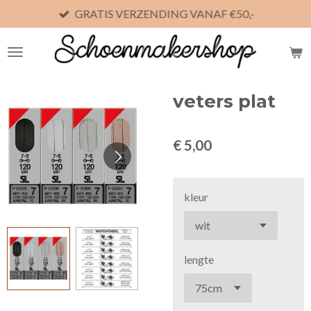
GRATIS VERZENDING VANAF €50,-
Ga
direct
naar
de
hoofdinhoud
veters plat
€ 5,00
kleur
lengte