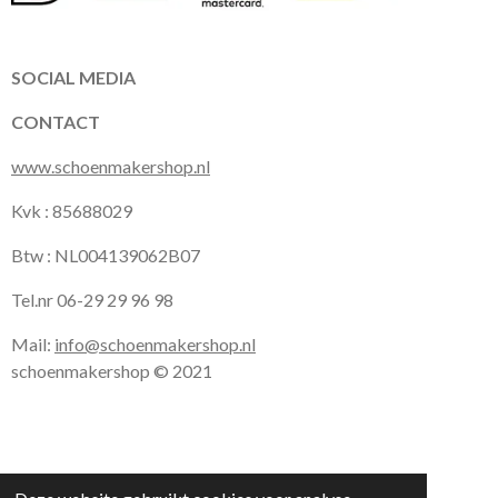
b
a
s
o
g
A
o
r
p
k
a
p
SOCIAL MEDIA
m
CONTACT
www.schoenmakershop.nl
Kvk : 85688029
Btw : NL004139062B07
Tel.nr 06-29 29 96 98
Mail:
info@schoenmakershop.nl
schoenmakershop © 2021