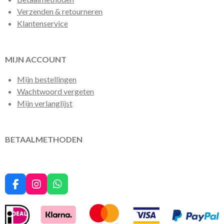
Verzenden & retourneren
Klantenservice
MIJN ACCOUNT
Mijn bestellingen
Wachtwoord vergeten
Mijn verlanglijst
BETAALMETHODEN
F
I
W
a
n
h
c
s
a
e
t
t