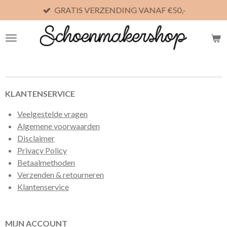
GRATIS VERZENDING VANAF €50,-
Ga
direct
naar
de
hoofdinhoud
KLANTENSERVICE
Veelgestelde vragen
Algemene voorwaarden
Disclaimer
Privacy Policy
Betaalmethoden
Verzenden & retourneren
Klantenservice
MIJN ACCOUNT