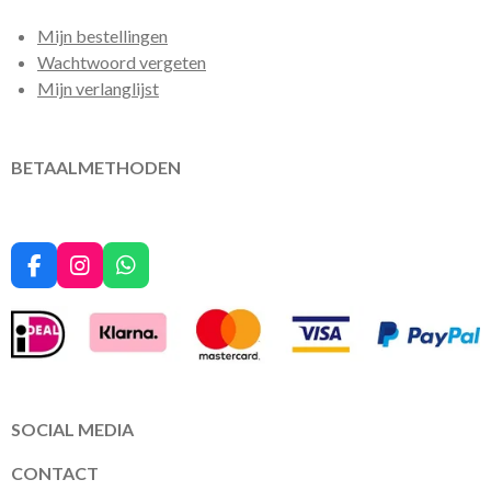
Mijn bestellingen
Wachtwoord vergeten
Mijn verlanglijst
BETAALMETHODEN
F
I
W
a
n
h
c
s
a
e
t
t
b
a
s
o
g
A
o
r
p
k
a
p
SOCIAL MEDIA
m
CONTACT